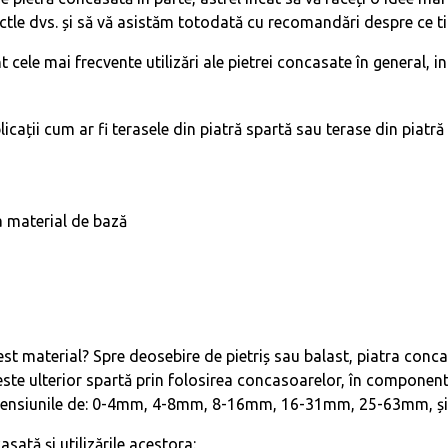
le dvs. și să vă asistăm totodată cu recomandări despre ce tip
 cele mai frecvente utilizări ale pietrei concasate în general, i
icații cum ar fi terasele din piatră spartă sau terase din piatră
ca material de bază
est material? Spre deosebire de pietriș sau balast, piatra conca
ste ulterior spartă prin folosirea concasoarelor, în componente 
mensiunile de:
0-4mm, 4-8mm, 8-16mm, 16-31mm, 25-63mm, și
sată și utilizările acestora: