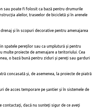
on sau poate fi folosit ca bază pentru drumurile
trucția aleilor, traseelor de bicicletă și în arenele
la drenaj și în scopuri decorative pentru amenajarea
din spatele pereților sau ca umplutură și pentru
u multe proiecte de amenajare a teritoriului. Cea
nea, o bază bună pentru ziduri și pereți sau garduri
atră concasată și, de asemenea, la proiecte de piatră
uri de acces temporare pe șantier și în sistemele de
e contactați, dacă nu sunteți sigur de ce aveți