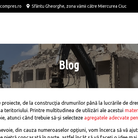
compres.ro
Sfântu Gheorghe, zona vămii către Miercurea Ciuc
Blog
 proiecte, de la construcția drumurilor până la lucrările de dre
 teritoriului. Printre multitudinea de utilizări ale acestui
materi
ie, atunci când trebuie să-și selecteze
agregatele adecvate pent
evoie, din cauza numeroaselor opțiuni, vom încerca să vă ajută
 de pietră concasată în parte, astfel încât să vă faceți o idee ma