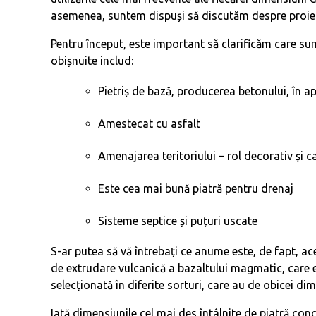
asemenea, suntem dispuși să discutăm despre proiect
Pentru început, este important să clarificăm care sunt
obișnuite includ:
Pietriș de bază, producerea betonului, în apl
Amestecat cu asfalt
Amenajarea teritoriului – rol decorativ și 
Este cea mai bună piatră pentru drenaj
Sisteme septice și puțuri uscate
S-ar putea să vă întrebați ce anume este, de fapt, ac
de extrudare vulcanică a bazaltului magmatic, care e
selecționată în diferite sorturi, care au de obicei di
Iată dimensiunile cel mai des întâlnite de piatră conca