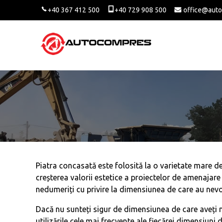
+40 367 412 500
+40 729 908 500
office@auto
Autocompres
Închiriere utilaje și echipamente de construcții
Piatra concasată este folosită la o varietate mare de
creșterea valorii estetice a proiectelor de amenajare a
nedumeriți cu privire la dimensiunea de care au nevo
Dacă nu sunteți sigur de dimensiunea de care aveți n
utilizările cele mai frecvente ale fiecărei dimensiuni