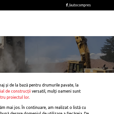
/autocompres
naj și de la bază pentru drumurile pavate, la
al de construcții
versatil, mulți oameni sunt
ru proiectul lor
.
m mai jos. În continuare, am realizat o listă cu
i bună despre domeniul de utilizare a fiecăreia. De