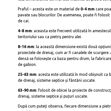
Praful – acesta este un material de
0-4 mm
care poat
pavate sau blocurilor. De asemenea, poate fi folosit pe
de cai.
4-8 mm
: aceasta este frecvent utilizată în amestecul
teritoriului sau ca pietriș pentru alei.
8-16 mm
: la această dimensiune există două opțiuni 
proiectele de drenaj, cum ar fi canalele de scurgere
densă se folosește ca baza pentru drum, la fabricare
de gabion.
25-63 mm
:
acesta este utilizată în mod obișnuit ca b
de drenaj, sisteme septice și fântâni uscate.
63-90 mm
:
folosit de obicei la proiecte de construc
drenaj, sisteme septice și puțuri uscate.
După cum puteți observa, fiecare dimensiune a pietrei